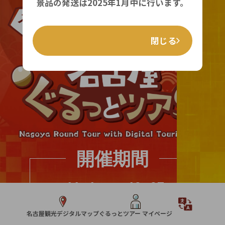
景品の発送は2025年1月中に行います。
参加
メイン
無料
イベント
※一部有料施設
あり
閉じる
開催期間
11
1
12
27
2024年
月
日(金)〜
月
日(金)
名古屋観光デジタルマップ
ぐるっとツアー マイページ