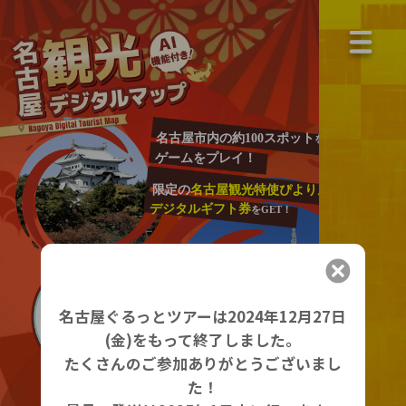
名古屋市内の約100スポット
を巡って
ゲームをプレイ！
限定の
名古屋観光特使ぴよりんグッズ
や
デジタルギフト券
をGET！
名古屋ぐるっとツアーは2024年12月27日
(金)をもって終了しました。
たくさんのご参加ありがとうございまし
た！